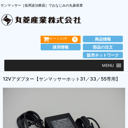
サンマッサー［低周波治療器］でおなじみの丸菱産業
商品情報
0
カートの中
採用情報
部品の注文
販売ネットワーク
MENU
12Vアダプター【サンマッサーホット31／33／55専用】