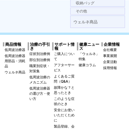
収納バッグ
その他
ウェルネ商品
商品情報
治療の手引
サポート情
健康ニュー
企業情報
き
報
ス
低周波治療器
会社概要
症状別治療例
ご購入につい
「ウェルネ」
低周波治療器
事業展開
て
特集
部位別治療例
用部品・消耗
企業活動
アフターサー
健康コラム
職業別症状・
品
採用情報
ビス
対策集
ウェルネ商品
よくあるご質
低周波治療の
問（Q&A）
メカニズム
故障かな？と
低周波治療器
思ったとき
の選び方・使
い方
このような症
状のとき
安全にお使い
いただくため
に
製品登録、会