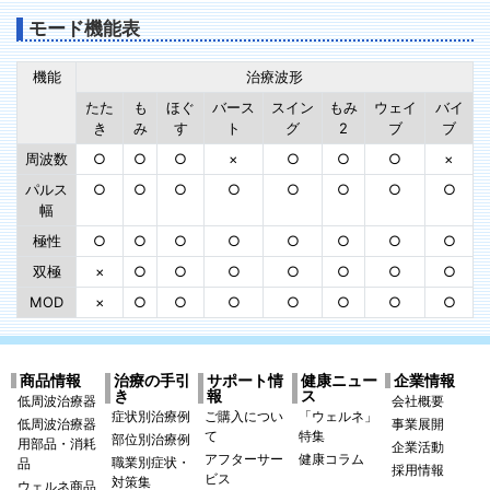
モード機能表
機能
治療波形
たた
も
ほぐ
バース
スイン
もみ
ウェイ
バイ
き
み
す
ト
グ
2
ブ
ブ
周波数
○
○
○
×
○
○
○
×
パルス
○
○
○
○
○
○
○
○
幅
極性
○
○
○
○
○
○
○
○
双極
×
○
○
○
○
○
○
○
MOD
×
○
○
○
○
○
○
○
商品情報
治療の手引
サポート情
健康ニュー
企業情報
き
報
ス
低周波治療器
会社概要
症状別治療例
ご購入につい
「ウェルネ」
低周波治療器
事業展開
て
特集
部位別治療例
用部品・消耗
企業活動
アフターサー
健康コラム
職業別症状・
品
採用情報
ビス
対策集
ウェルネ商品