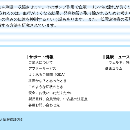
肉を刺激・収縮させます。そのポンプ作用で血液・リンパの流れが良く
が取れるのは、血行がよくなる結果、発痛物質が取り除かれるためと考え
への痛みの伝達を抑制するという説もあります。 また、低周波治療の応
療する方法も研究されています。
サポート情報
健康ニュー
ご購入について
「ウェルネ」特
アフターサービス
健康コラム
よくあるご質問（Q&A）
故障かな？と思ったとき
方
このような症状のとき
安全にお使いいただくために
製品登録、会員登録、中古品の注意点
各種お問い合わせ先
人情報保護方針