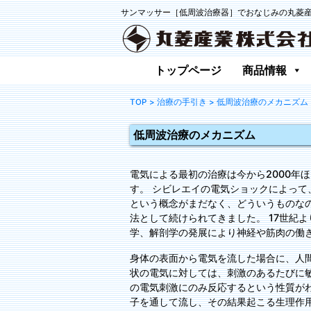
サンマッサー［低周波治療器］でおなじみの丸菱
トップページ
商品情報
TOP
> 治療の手引き
> 低周波治療のメカニズム
低周波治療のメカニズム
電気による最初の治療は今から2000年
す。 シビレエイの電気ショックによって
という概念がまだなく、どういうものなの
法として続けられてきました。 17世紀
学、解剖学の発展により神経や筋肉の働
身体の表面から電気を流した場合に、人
状の電気に対しては、刺激のあるたびに敏
の電気刺激にのみ反応するという性質がわ
子を通して流し、その結果起こる生理作