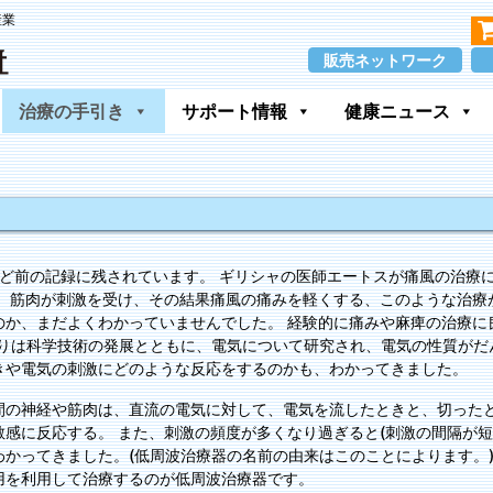
産業
販売ネットワーク
治療の手引き
サポート情報
健康ニュース
ほど前の記録に残されています。 ギリシャの医師エートスが痛風の治療
、筋肉が刺激を受け、その結果痛風の痛みを軽くする、このような治療
か、まだよくわかっていませんでした。 経験的に痛みや麻痺の治療に良
よりは科学技術の発展とともに、電気について研究され、電気の性質がだ
きや電気の刺激にどのような反応をするのかも、わかってきました。
間の神経や筋肉は、直流の電気に対して、電気を流したときと、切ったと
感に反応する。 また、刺激の頻度が多くなり過ぎると(刺激の間隔が短
かってきました。(低周波治療器の名前の由来はこのことによります。)
用を利用して治療するのが低周波治療器です。