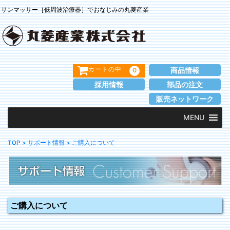
サンマッサー［低周波治療器］でおなじみの丸菱産業
商品情報
0
カートの中
採用情報
部品の注文
販売ネットワーク
MENU
TOP
> サポート情報
> ご購入について
ご購入について