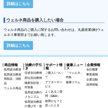
詳細はこちら
ウェルネ商品を購入したい場合
ウェルネ商品のご購入に関するお問い合わせは、丸菱産業(株)ウェ
ルネス事業部までお願い致します。
詳細はこちら
商品情報
治療の手引
サポート情
健康ニュー
企業情報
き
報
ス
低周波治療器
会社概要
症状別治療例
ご購入につい
「ウェルネ」
低周波治療器
事業展開
て
特集
部位別治療例
用部品・消耗
企業活動
アフターサー
健康コラム
職業別症状・
品
採用情報
ビス
対策集
ウェルネ商品
よくあるご質
低周波治療の
問（Q&A）
メカニズム
故障かな？と
低周波治療器
思ったとき
の選び方・使