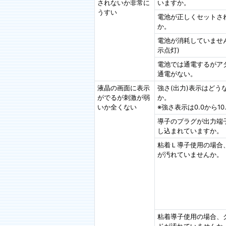
されないか非常に
いますか。
うすい
電池が正しくセットさ
か。
電池が消耗していません
示点灯)
電池では通電するがア
通電がない。
液晶の画面に表示
強さ(出力)表示はどう
がでるが刺激が弱
か。
いか全くない
※強さ表示は0.0から10
導子のプラグが出力端
し込まれていますか。
粘着Ｌ導子使用の場合
が汚れていませんか。
粘着導子使用の場合、
ドが汚れていませんか