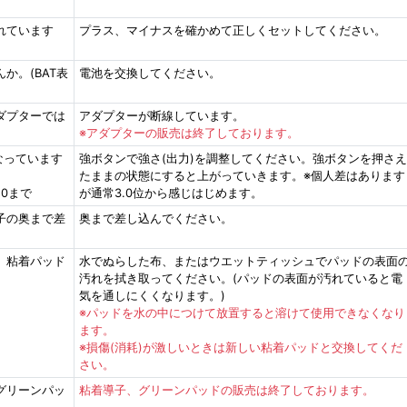
れています
プラス、マイナスを確かめて正しくセットしてください。
か。(BAT表
電池を交換してください。
ダプターでは
アダプターが断線しています。
※アダプターの販売は終了しております。
なっています
強ボタンで強さ(出力)を調整してください。強ボタンを押さえ
たままの状態にすると上がっていきます。※個人差はあります
.0まで
が通常3.0位から感じはじめます。
子の奥まで差
奥まで差し込んでください。
、粘着パッド
水でぬらした布、またはウエットティッシュでパッドの表面
汚れを拭き取ってください。(パッドの表面が汚れていると電
気を通しにくくなります。)
※パッドを水の中につけて放置すると溶けて使用できなくなり
ます。
※損傷(消耗)が激しいときは新しい粘着パッドと交換してくだ
さい。
グリーンパッ
粘着導子、グリーンパッドの販売は終了しております。
。