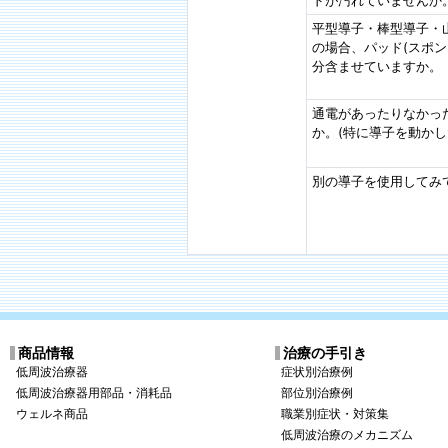
平型導子・棒型導子・
の場合、パッド(スポン
分含ませていますか。
通電があったりなかっ
か。(特に導子を動かし
別の導子を使用してみ
商品情報
治療の手引き
低周波治療器
症状別治療例
低周波治療器用部品・消耗品
部位別治療例
ウェルネ商品
職業別症状・対策集
低周波治療のメカニズム