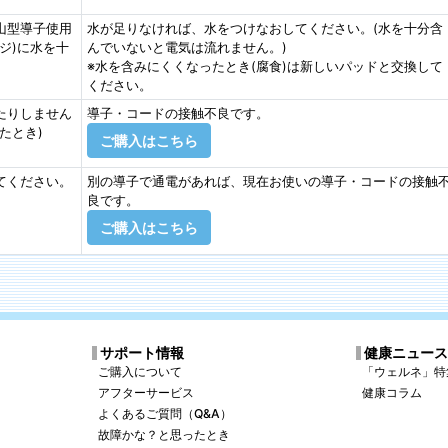
山型導子使用
水が足りなければ、水をつけなおしてください。(水を十分含
ジ)に水を十
んでいないと電気は流れません。)
※水を含みにくくなったとき(腐食)は新しいパッドと交換して
ください。
たりしません
導子・コードの接触不良です。
たとき)
ご購入はこちら
てください。
別の導子で通電があれば、現在お使いの導子・コードの接触
良です。
ご購入はこちら
サポート情報
健康ニュー
ご購入について
「ウェルネ」特
アフターサービス
健康コラム
よくあるご質問（Q&A）
故障かな？と思ったとき