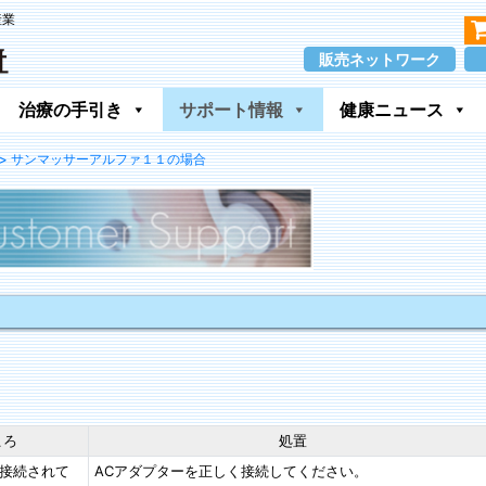
産業
販売ネットワーク
治療の手引き
サポート情報
健康ニュース
> サンマッサーアルファ１１の場合
ころ
処置
く接続されて
ACアダプターを正しく接続してください。