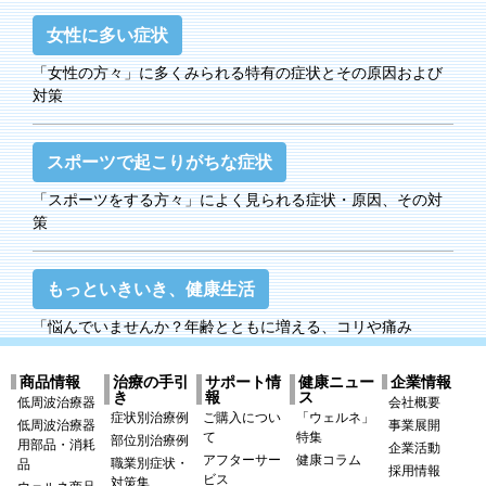
女性に多い症状
「女性の方々」に多くみられる特有の症状とその原因および
対策
スポーツで起こりがちな症状
「スポーツをする方々」によく見られる症状・原因、その対
策
もっといきいき、健康生活
「悩んでいませんか？年齢とともに増える、コリや痛み
商品情報
治療の手引
サポート情
健康ニュー
企業情報
き
報
ス
低周波治療器
会社概要
症状別治療例
ご購入につい
「ウェルネ」
低周波治療器
事業展開
て
特集
部位別治療例
用部品・消耗
企業活動
アフターサー
健康コラム
職業別症状・
品
採用情報
ビス
対策集