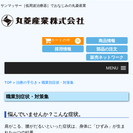
サンマッサー［低周波治療器］でおなじみの丸菱産業
商品情報
0
カートの中
採用情報
部品の注文
販売ネットワーク
MENU
TOP
> 治療の手引き
> 職業別症状・対策集
職業別症状・対策集
悩んでいませんか？こんな症状。
肩がこる、腰がだるいといった症状は、身体に「ひずみ」が生ま
れた一つの結果。