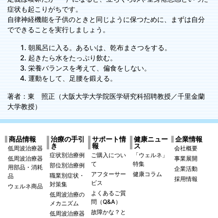
症状も起こりがちです。
自律神経機能を子供のときと同じように保つために、まずは自分
でできることを実行しましょう。
朝風呂に入る。あるいは、乾布まさつをする。
起きたら水をたっぷり飲む。
栄養バランスを考えて、偏食をしない。
運動をして、足腰を鍛える。
著者：東 照正（大阪大学大学院医学研究科招聘教授／千里金蘭
大学教授）
商品情報
治療の手引
サポート情
健康ニュー
企業情報
き
報
ス
低周波治療器
会社概要
症状別治療例
ご購入につい
「ウェルネ」
低周波治療器
事業展開
て
特集
部位別治療例
用部品・消耗
企業活動
アフターサー
健康コラム
職業別症状・
品
採用情報
ビス
対策集
ウェルネ商品
よくあるご質
低周波治療の
問（Q&A）
メカニズム
故障かな？と
低周波治療器