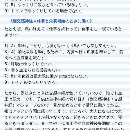
7）8）ゆっくりご飯など食べている暇はない。
9）トイレでゆっくりしている場合でない。
《副交感神経＝休養と栄養補給のときに働く》
たとえば、戦い終えて（仕事を終わって）食事をし、寝ていると
きは･･･
1）2）血圧は下がり、心臓がゆっくり動いても差し支えない。
3）4）消化吸収を助けるために、内臓へ行く血液を増やして、筋
肉への血液量を減らす。
5）呼吸はゆっくりでいい。
6）目を血走らせる必要もない。
7）8）消化器は最大限に働かせねばならない。
9）トイレもゆったりできる。
だから、朝起きたときは交感神経が働いていないので、誰でも血
圧は低め。でも、子供は自律神経の切り替え（副交感神経→交感
神経）がシャープなので、目が覚めるとすぐ活発に動きまわる。
夜はアッという間に眠ってしまう。ところが、大人になるにつれ
てだんだんメリハリが利かなくなる。起きるときにグズグズ、寝
るときもダラダラ。ましてや、低血圧症や自律神経失調症（この
定義は曖昧だが･･･）になると、立ちくらみや全身倦怠感といった