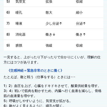
5)
気管支
拡張
収縮
6)
瞳孔
散大
縮小
7)
唾液
少し分泌↑
分泌↑
8)
消化器
働き↓
働き↑
9)
膀胱
弛緩
収縮
一見すると、上がったり下がったりで分かりにくいが、理解の仕
方にはコツがあります。
《交感神経＝緊急非常のときに働く》
たとえば、敵と戦う（仕事をする）ときには･･･
1）2）血圧を上げ、心臓をドキドキさせて、酸素供給量を増す。
3）4）戦いで筋肉を動かすため、内臓へ行く血液を減らし、骨格
筋の血液量を増やす。
5）呼吸がしやすいように、気管支が拡がる。
6）敵がよく見えるように、瞳孔が開く。