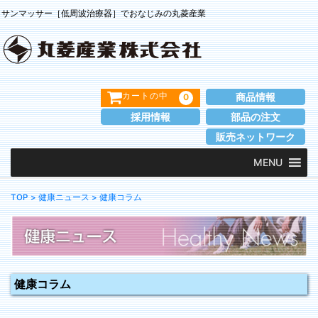
サンマッサー［低周波治療器］でおなじみの丸菱産業
商品情報
0
カートの中
採用情報
部品の注文
販売ネットワーク
MENU
TOP
> 健康ニュース
> 健康コラム
健康コラム