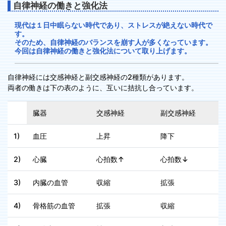
自律神経の働きと強化法
現代は１日中眠らない時代であり、ストレスが絶えない時代で
す。
そのため、自律神経のバランスを崩す人が多くなっています。
今回は自律神経の働きと強化法について取り上げます。
自律神経には交感神経と副交感神経の2種類があります。
両者の働きは下の表のように、互いに拮抗し合っています。
臓器
交感神経
副交感神経
1)
血圧
上昇
降下
2)
心臓
心拍数↑
心拍数↓
3)
内臓の血管
収縮
拡張
4)
骨格筋の血管
拡張
収縮