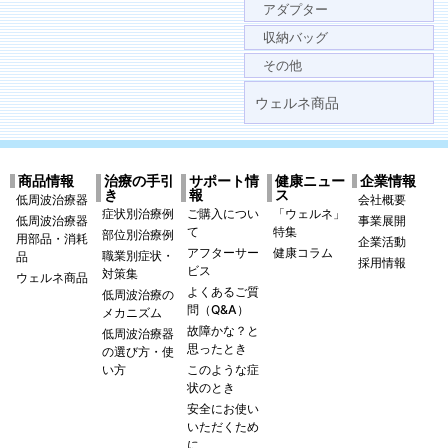
アダプター
収納バッグ
その他
ウェルネ商品
商品情報
治療の手引
サポート情
健康ニュー
企業情報
き
報
ス
低周波治療器
会社概要
症状別治療例
ご購入につい
「ウェルネ」
低周波治療器
事業展開
て
特集
部位別治療例
用部品・消耗
企業活動
アフターサー
健康コラム
職業別症状・
品
採用情報
ビス
対策集
ウェルネ商品
よくあるご質
低周波治療の
問（Q&A）
メカニズム
故障かな？と
低周波治療器
思ったとき
の選び方・使
い方
このような症
状のとき
安全にお使い
いただくため
に