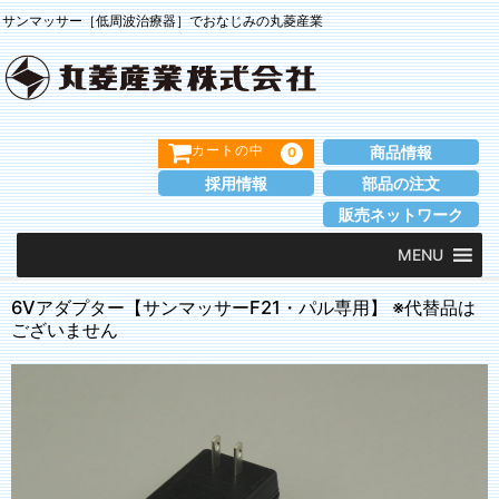
サンマッサー［低周波治療器］でおなじみの丸菱産業
商品情報
0
カートの中
採用情報
部品の注文
販売ネットワーク
MENU
6Vアダプター【サンマッサーF21・パル専用】 ※代替品は
ございません