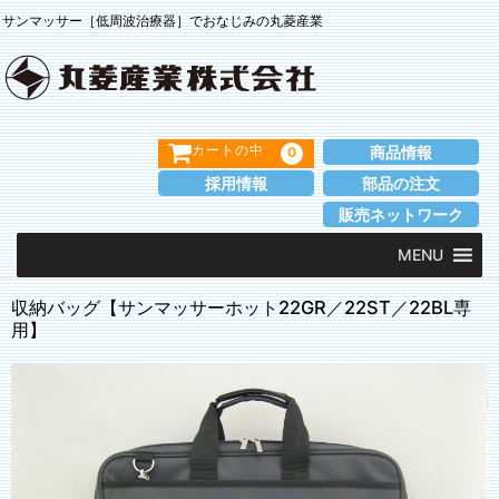
サンマッサー［低周波治療器］でおなじみの丸菱産業
商品情報
0
カートの中
採用情報
部品の注文
販売ネットワーク
MENU
収納バッグ【サンマッサーホット22GR／22ST／22BL専
用】