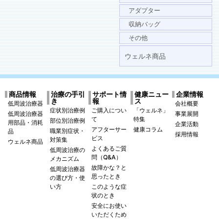
アダプター
収納バッグ
その他
ウェルネ商品
商品情報
治療の手引
サポート情
健康ニュー
企業情報
き
報
ス
低周波治療器
会社概要
症状別治療例
ご購入につい
「ウェルネ」
低周波治療器
事業展開
て
特集
部位別治療例
用部品・消耗
企業活動
アフターサー
健康コラム
職業別症状・
品
採用情報
ビス
対策集
ウェルネ商品
よくあるご質
低周波治療の
問（Q&A）
メカニズム
故障かな？と
低周波治療器
思ったとき
の選び方・使
い方
このような症
状のとき
安全にお使い
いただくため