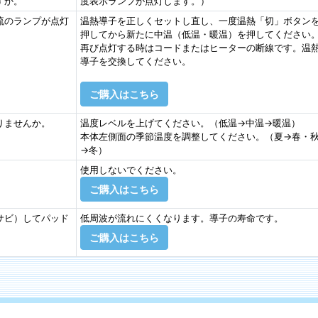
すか。
度表示ランプが点灯します。）
流のランプが点灯
温熱導子を正しくセットし直し、一度温熱「切」ボタン
押してから新たに中温（低温・暖温）を押してください
再び点灯する時はコードまたはヒーターの断線です。温
導子を交換してください。
ご購入はこちら
りませんか。
温度レベルを上げてください。（低温→中温→暖温）
本体左側面の季節温度を調整してください。（夏→春・
→冬）
使用しないでください。
ご購入はこちら
サビ）してパッド
低周波が流れにくくなります。導子の寿命です。
ご購入はこちら