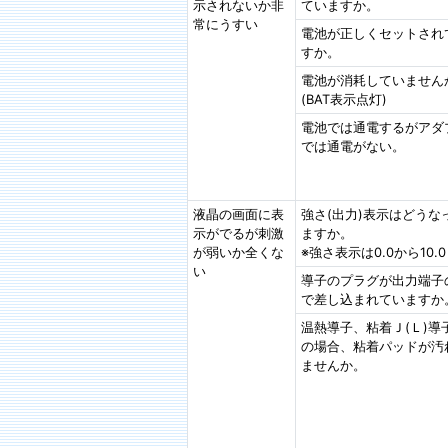
示されないか非
ていますか。
常にうすい
電池が正しくセットされ
すか。
電池が消耗していません
(BAT表示点灯)
電池では通電するがアダ
では通電がない。
液晶の画面に表
強さ(出力)表示はどうな
示がでるが刺激
ますか。
が弱いか全くな
※強さ表示は0.0から10.
い
導子のプラグが出力端子
で差し込まれていますか
温熱導子、粘着Ｊ(Ｌ)導
の場合、粘着パッドが汚
ませんか。