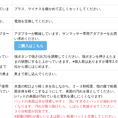
ていま
プラス、マイナスを確かめて正しくセットしてください。
か。
電池を交換してください。
プター
アダプターが断線しています。サンマッサー専用アダプターをお買
い求めください。
ご購入はこちら
ってい
強ボタンで強さ(出力)を調整してください。強ボタンを押さえたま
まの状態にすると上がっていきます。※個人差はありますが通常2.0
0まで
位から感じはじめます。
の奥ま
奥まで差し込んでください。
。
子使用
水道の蛇口より軽く水を出しながら、２～３秒程度、指の腹で粘着
れてい
面全体を軽くこするようにして、表面の汚れを落としてください。
(パッドの表面が汚れていると電気を通しにくくなります)
パッドの表面は水が浸透しやすく、洗いすぎるとパッドが崩れやす
くなります。汚れが取り除けたら、しばらく乾燥させてください。
３０分程度が目安です。
※損傷(消耗)が激しいときは新しい粘着パッドと交換してください