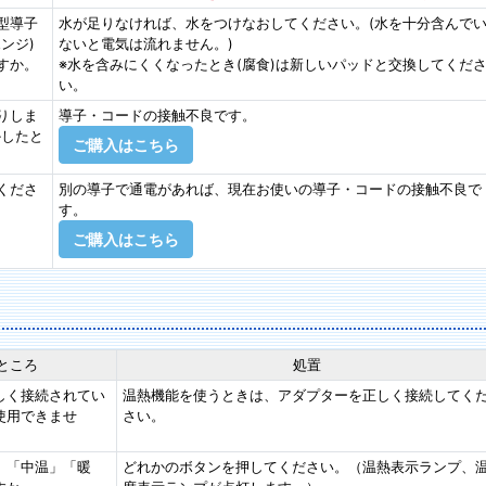
型導子
水が足りなければ、水をつけなおしてください。(水を十分含んで
ンジ)
ないと電気は流れません。)
すか。
※水を含みにくくなったとき(腐食)は新しいパッドと交換してくだ
い。
りしま
導子・コードの接触不良です。
かしたと
ご購入はこちら
くださ
別の導子で通電があれば、現在お使いの導子・コードの接触不良で
す。
ご購入はこちら
ところ
処置
しく接続されてい
温熱機能を使うときは、アダプターを正しく接続してく
使用できませ
さい。
」「中温」「暖
どれかのボタンを押してください。（温熱表示ランプ、