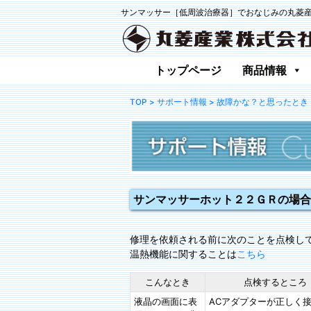
サンマッサー［低周波治療器］でおなじみの丸菱
トップページ
商品情報
TOP
> サポート情報
> 故障かな？と思ったとき
サンマッサーホット２２ＧＲの場合
修理を依頼される前に次のことを点検し
温熱機能に関することは
こちら
こんなとき
点検するところ
液晶の画面に表
ACアダプターが正しく