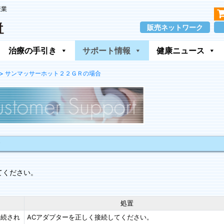
産業
販売ネットワーク
治療の手引き
サポート情報
健康ニュース
> サンマッサーホット２２ＧＲの場合
てください。
処置
接続され
ACアダプターを正しく接続してください。