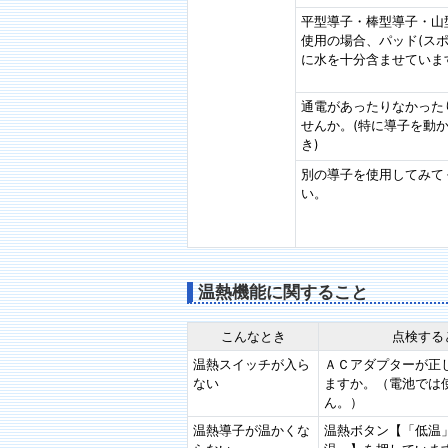
平型導子・棒型導子・山
使用の場合、パッド(スポ
に水を十分含ませていま
通電があったりなかった
せんか。(特に導子を動
き)
別の導子を使用してみて
い。
温熱機能に関すること
こんなとき
点検する
温熱スイッチが入ら
ＡＣアダプターが正
ない
ますか。（電池では
ん。）
温熱導子が温かくな
温熱ボタン【「低温