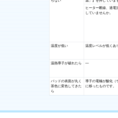
らない
温」】を押していま
ヒーター断線、過電
していませんか。
温度が低い
温度レベルが低くあ
温熱導子が破れたら
—
パッドの表面が丸く
導子の電極が酸化（
茶色に変色してきた
に移ったものです。
ら